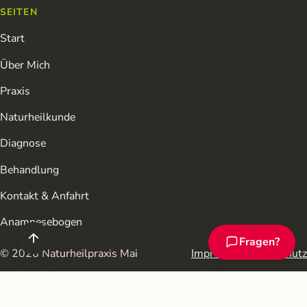
SEITEN
Start
Über Mich
Praxis
Naturheilkunde
Diagnose
Behandlung
Kontakt & Anfahrt
Anamnesebogen
Fragen?
Chat-Assistent ö
© 2026 Naturheilpraxis Mai
Impressum
Datenschutz