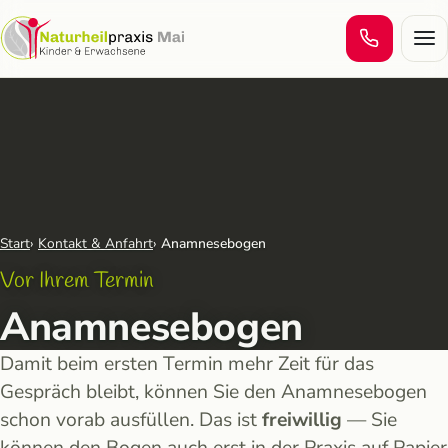
Men
Start
Kontakt & Anfahrt
Anamnesebogen
Vor Ihrem Termin
Anamnesebogen
Damit beim ersten Termin mehr Zeit für das
Gespräch bleibt, können Sie den Anamnesebogen
schon vorab ausfüllen. Das ist
freiwillig
— Sie
können den Bogen auch erst in der Praxis auf Papier