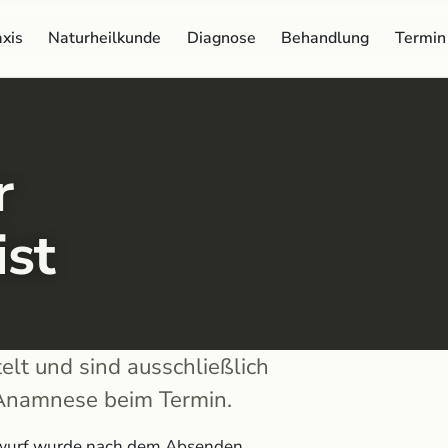
xis
Naturheilkunde
Diagnose
Behandlung
Termin
r
st
lt und sind ausschließlich
 Anamnese beim Termin.
ntwurf wurde nach dem Absenden