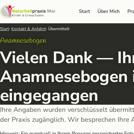
Start
Über Mich
Pra
Start
Kontakt & Anfahrt
Übermittelt
Anamnesebogen
Vielen Dank — Ih
Anamnesebogen i
eingegangen
Ihre Angaben wurden verschlüsselt übermitte
der Praxis zugänglich. Wir besprechen Ihre
Hinweis: Ein eventuell in Ihrem Browser gespeicherter E