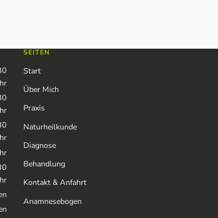
SEITEN
30
Start
hr
Über Mich
30
Praxis
hr
30
Naturheilkunde
hr
Diagnose
hr
Behandlung
30
hr
Kontakt & Anfahrt
en
Anamnesebogen
en