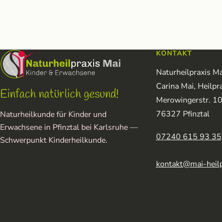
KONTAKT
Naturheilpraxis Ma
Carina Mai, Heilpra
Einfach natürlich gesund!
Merowingerstr. 1
76327 Pfinztal
Naturheilkunde für Kinder und
Erwachsene in Pfinztal bei Karlsruhe —
07240 615 93 35
Schwerpunkt Kinderheilkunde.
kontakt@mai-heilp